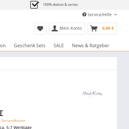
100% diskret & seriös
Service/Hilfe
Mein Konto
0,00 €
ion
Geschenk Sets
SALE
News & Ratgeber
€
l. Versandkosten
 ca. 5-7 Werktage