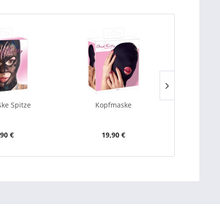
ke Spitze
Kopfmaske
Kop
,90 €
19,90 €
1