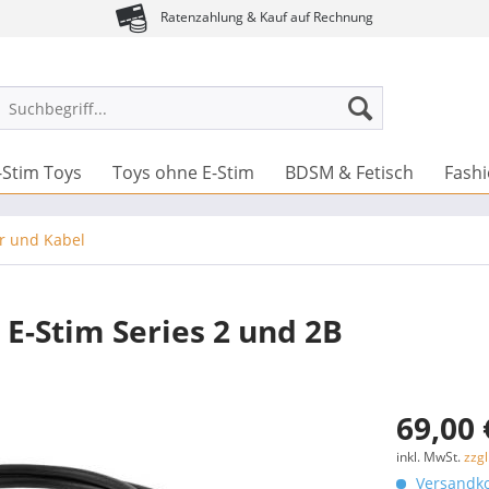
Ratenzahlung & Kauf auf Rechnung
-Stim Toys
Toys ohne E-Stim
BDSM & Fetisch
Fash
r und Kabel
 E-Stim Series 2 und 2B
69,00 
inkl. MwSt.
zzg
Versandko