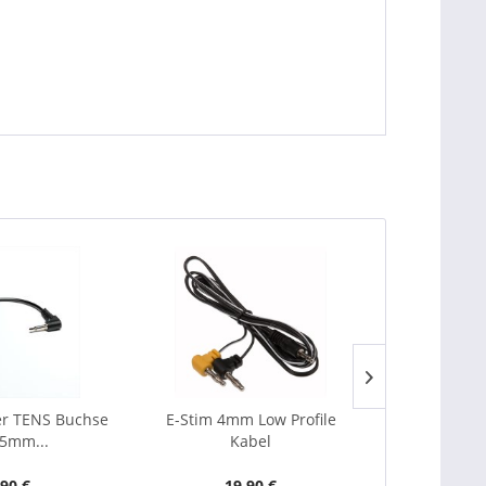
er TENS Buchse
E-Stim 4mm Low Profile
Adapterkab
,5mm...
Kabel
Klinkenste
,90 €
19,90 €
1