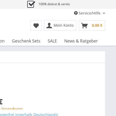
100% diskret & seriös
Service/Hilfe
Mein Konto
0,00 €
ion
Geschenk Sets
SALE
News & Ratgeber
€
l. Versandkosten
stenfrei innerhalb Deutschlands!