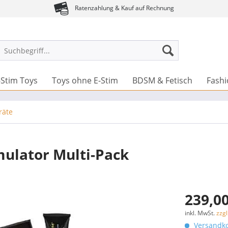
Ratenzahlung & Kauf auf Rechnung
-Stim Toys
Toys ohne E-Stim
BDSM & Fetisch
Fash
räte
mulator Multi-Pack
239,00
inkl. MwSt.
zzg
Versandko