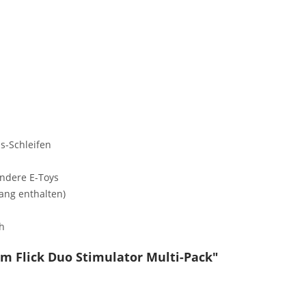
is-Schleifen
andere E-Toys
ang enthalten)
h
im Flick Duo Stimulator Multi-Pack"