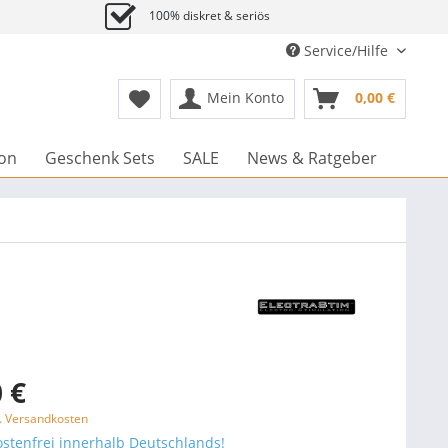
100% diskret & seriös
Service/Hilfe
Mein Konto
0,00 €
ion
Geschenk Sets
SALE
News & Ratgeber
 €
l. Versandkosten
stenfrei innerhalb Deutschlands!