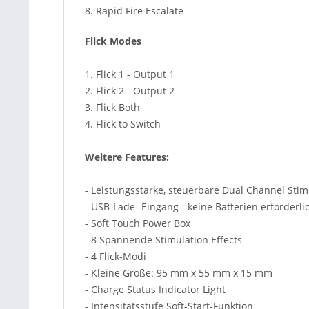
8. Rapid Fire Escalate
Flick Modes
1. Flick 1 - Output 1
2. Flick 2 - Output 2
3. Flick Both
4. Flick to Switch
Weitere
Features:
- Leistungsstarke, s
teuerbare
Dual Channel
Stim
- USB-Lade- Eingang - keine Batterien erforderli
- Soft Touch Power Box
- 8
Spannende
Stimulation
Effects
- 4
Flick
-Modi
- Kleine Größe
: 95 mm
x
55 mm x
15 mm
- Charge Status Indicator Light
- Intensitätsstufe Soft-Start-Funktion