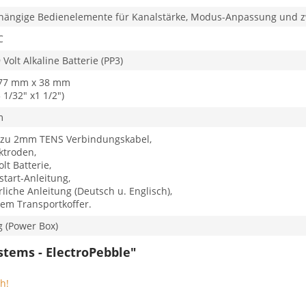
hängige Bedienelemente für Kanalstärke, Modus-Anpassung und 
C
Volt Alkaline Batterie (PP3)
77 mm x 38 mm
3 1/32" x1 1/2")
m
 zu 2mm TENS Verbindungskabel,
ktroden,
olt Batterie,
start-Anleitung,
liche Anleitung (Deutsch u. Englisch),
inem Transportkoffer.
 (Power Box)
stems - ElectroPebble"
h!