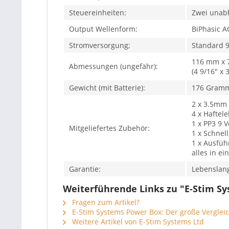
Steuereinheiten:
Zwei unab
Output Wellenform:
BiPhasic A
Stromversorgung;
Standard 9 
116 mm x 
Abmessungen (ungefähr):
(4 9/16" x 
Gewicht (mit Batterie):
176 Gram
2 x 3.5mm
4 x Haftele
1 x PP3 9 V
Mitgeliefertes Zubehör:
1 x Schnell
1 x Ausführ
alles in e
Garantie:
Lebenslang
Weiterführende Links zu "E-Stim Sy
Fragen zum Artikel?
E-Stim Systems Power Box: Der große Vergleic
Weitere Artikel von E-Stim Systems Ltd