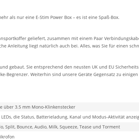
mehr als nur eine E-Stim Power Box – es ist eine Spaß-Box.
ansportkoffer geliefert, zusammen mit einem Paar Verbindungskabel
che Anleitung liegt natürlich auch bei. Alles, was Sie für einen sch
 und gebaut. Sie entsprechend den neusten UK und EU Sicherheit
rke-Begrenzer. Weiterhin sind unsere Geräte Gegensatz zu einigen 
le über 3.5 mm Mono-Klinkenstecker
 LEDs, die Status, Batterieladung, Kanal und Modus-Aktivität anzei
Flo, Split, Bounce, Audio, Milk, Squeeze, Tease und Torment
ikrofon