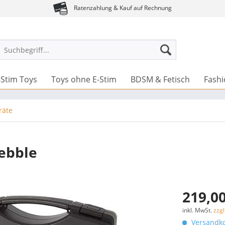
Ratenzahlung & Kauf auf Rechnung
-Stim Toys
Toys ohne E-Stim
BDSM & Fetisch
Fash
räte
Pebble
219,00
inkl. MwSt.
zzg
Versandko