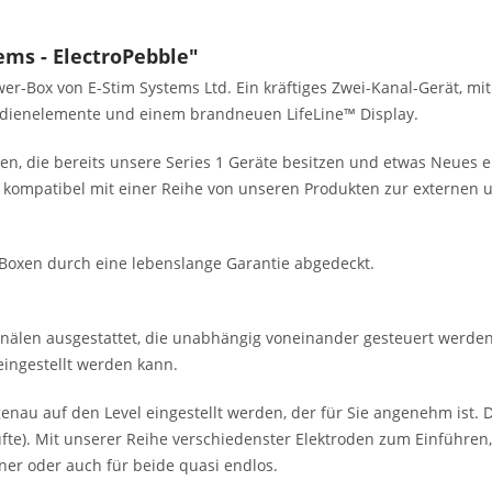
ms - ElectroPebble"
er-Box von E-Stim Systems Ltd. Ein kräftiges Zwei-Kanal-Gerät, 
edienelemente und einem brandneuen LifeLine™ Display.
gen, die bereits unsere Series 1 Geräte besitzen und etwas Neues e
ig kompatibel mit einer Reihe von unseren Produkten zur externen 
r Boxen durch eine lebenslange Garantie abgedeckt.
älen ausgestattet, die unabhängig voneinander gesteuert werden.
 eingestellt werden kann.
 genau auf den Level eingestellt werden, der für Sie angenehm ist.
üfte). Mit unserer Reihe verschiedenster Elektroden zum Einführen
tner oder auch für beide quasi endlos.