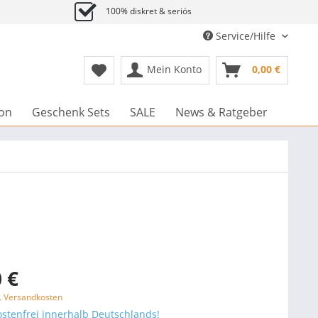
100% diskret & seriös
Service/Hilfe
Mein Konto
0,00 €
ion
Geschenk Sets
SALE
News & Ratgeber
 €
l. Versandkosten
stenfrei innerhalb Deutschlands!