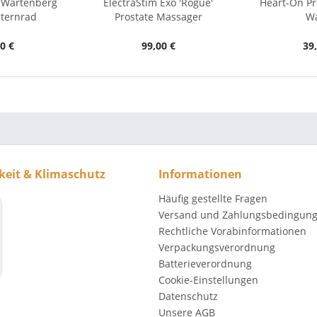
- Wartenberg
ElectraStim Exo 'Rogue'
Heart-On Pr
Sternrad
Prostate Massager
W
0 €
99,00 €
39
keit & Klimaschutz
Informationen
Häufig gestellte Fragen
Versand und Zahlungsbedingun
Rechtliche Vorabinformationen
Verpackungsverordnung
Batterieverordnung
Cookie-Einstellungen
Datenschutz
Unsere AGB