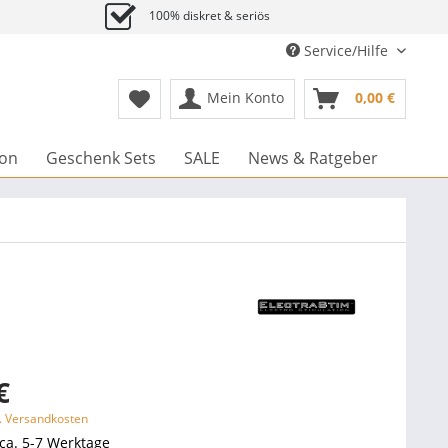
100% diskret & seriös
Service/Hilfe
Mein Konto
0,00 €
ion
Geschenk Sets
SALE
News & Ratgeber
€
l. Versandkosten
 ca. 5-7 Werktage