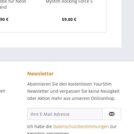
obe für Neon
Mystim Rocking Force S
ElectraStim
and
ElectraBa
,90 €
59,00 €
4
Newsletter
Abonnieren Sie den kostenlosen YourStim
gen
Newsletter und verpassen Sie keine Neuigkeit
oder Aktion mehr aus unserem Onlineshop.
Ich habe die
Datenschutzbestimmungen
zur
Kenntnis genommen.