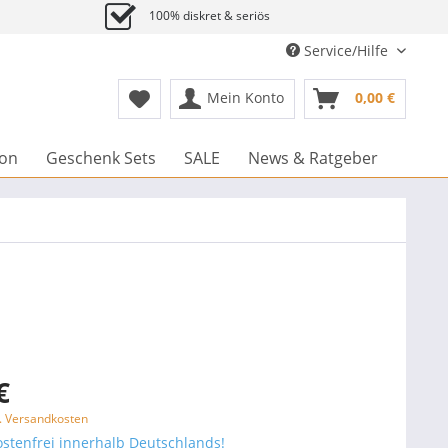
100% diskret & seriös
Service/Hilfe
Mein Konto
0,00 €
ion
Geschenk Sets
SALE
News & Ratgeber
€
l. Versandkosten
stenfrei innerhalb Deutschlands!