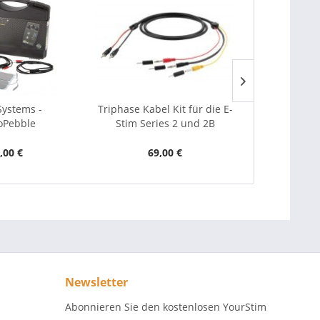
Systems -
Triphase Kabel Kit für die E-
ElectraStim 
roPebble
Stim Series 2 und 2B
Scrot
,00 €
69,00 €
1
Newsletter
Abonnieren Sie den kostenlosen YourStim