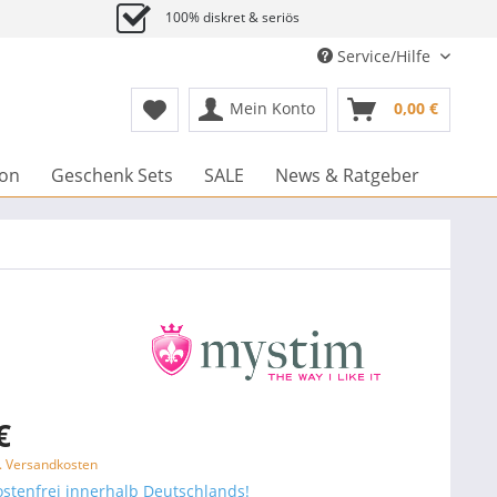
100% diskret & seriös
Service/Hilfe
Mein Konto
0,00 €
ion
Geschenk Sets
SALE
News & Ratgeber
€
l. Versandkosten
stenfrei innerhalb Deutschlands!