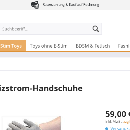
Ratenzahlung & Kauf auf Rechnung
-Stim Toys
Toys ohne E-Stim
BDSM & Fetisch
Fash
eizstrom-Handschuhe
59,00 
inkl. MwSt.
zzg
Versandko