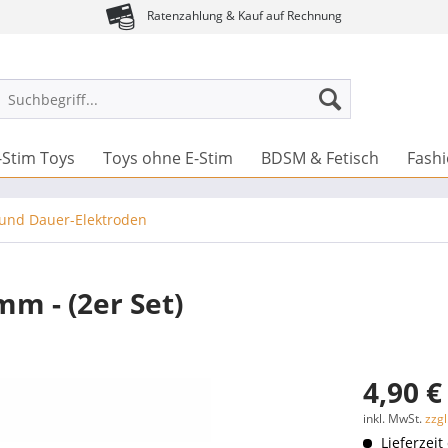
Ratenzahlung & Kauf auf Rechnung
-Stim Toys
Toys ohne E-Stim
BDSM & Fetisch
Fash
 und Dauer-Elektroden
m - (2er Set)
4,90 €
inkl. MwSt.
zzg
Lieferzeit