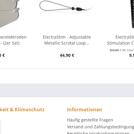
uerelektroden
ElectraStim - Adjustable
ElectraSt
 (2er Set)
Metallic Scrotal Loop...
Stimulation 
Inhalt
0.06 Lite
0 €
44,90 €
9,
keit & Klimaschutz
Informationen
Häufig gestellte Fragen
Versand und Zahlungsbedingun
Rechtliche Vorabinformationen