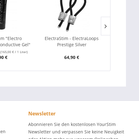
im "Electro
ElectraStim - ElectraLoops
Triphase Kab
Conductive Gel"
Prestige Silver
Stim Ser
r
(165,00 € / 1 Liter)
90 €
64,90 €
6
Newsletter
Abonnieren Sie den kostenlosen YourStim
gen
Newsletter und verpassen Sie keine Neuigkeit