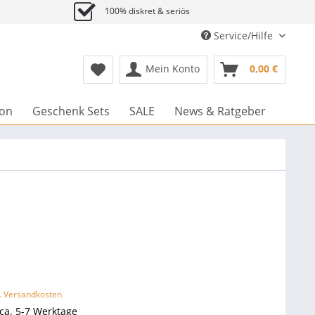
100% diskret & seriös
Service/Hilfe
Mein Konto
0,00 €
ion
Geschenk Sets
SALE
News & Ratgeber
l. Versandkosten
 ca. 5-7 Werktage