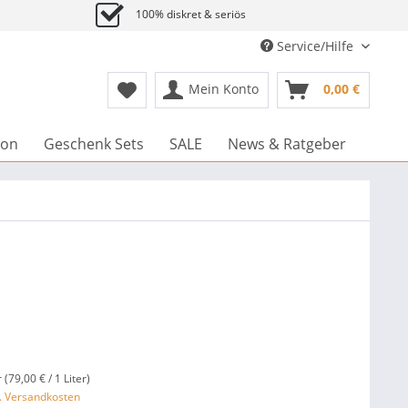
100% diskret & seriös
Service/Hilfe
Mein Konto
0,00 €
ion
Geschenk Sets
SALE
News & Ratgeber
r (79,00 € / 1 Liter)
l. Versandkosten