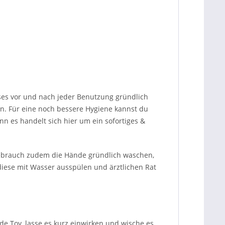
ses vor und nach jeder Benutzung gründlich
en. Für eine noch bessere Hygiene kannst du
n es handelt sich hier um ein sofortiges &
Gebrauch zudem die Hände gründlich waschen,
iese mit Wasser ausspülen und ärztlichen Rat
de Toy, lasse es kurz einwirken und wische es