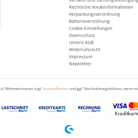
Rechtliche Vorabinformationen
Verpackungsverordnung
Batterieverordnung
Cookie-Einstellungen
Datenschutz
Unsere AGB
Widerrufsrecht
Impressum
Newsletter
etzl. Mehrwertsteuer zzgl.
Versandkosten
und ggf. Nachnahmegebühren, wenn nic