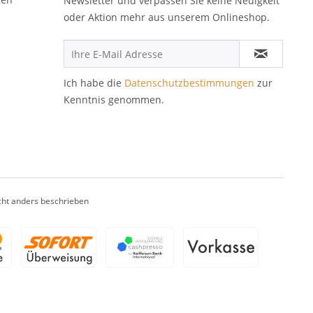
Newsletter und verpassen Sie keine Neuigkeit
oder Aktion mehr aus unserem Onlineshop.
Ich habe die
Datenschutzbestimmungen
zur
Kenntnis genommen.
ht anders beschrieben