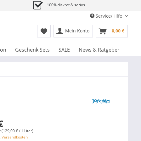
100% diskret & seriös
Service/Hilfe
Mein Konto
0,00 €
ion
Geschenk Sets
SALE
News & Ratgeber
€
r (129,00 € / 1 Liter)
l. Versandkosten