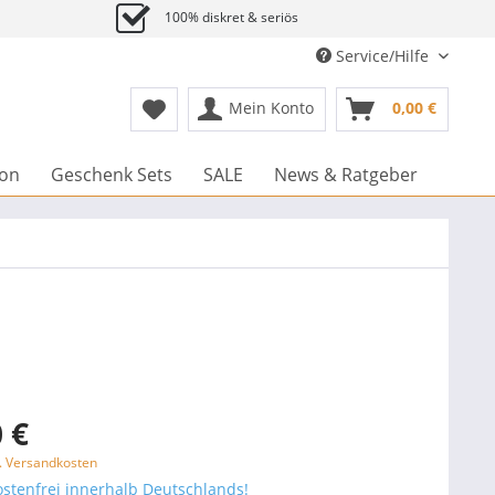
100% diskret & seriös
Service/Hilfe
Mein Konto
0,00 €
ion
Geschenk Sets
SALE
News & Ratgeber
 €
l. Versandkosten
stenfrei innerhalb Deutschlands!