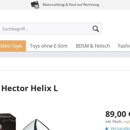
Ratenzahlung & Kauf auf Rechnung
-Stim Toys
Toys ohne E-Stim
BDSM & Fetisch
Fash
 Hector Helix L
89,00 
inkl. MwSt.
zzg
Versandko