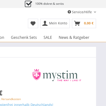
100% diskret & seriös
Service/Hilfe
Mein Konto
0,00 €
ion
Geschenk Sets
SALE
News & Ratgeber
€
l. Versandkosten
stenfrei innerhalb Deutschlands!