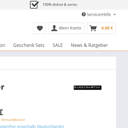
100% diskret & seriös
Service/Hilfe
Mein Konto
0,00 €
ion
Geschenk Sets
SALE
News & Ratgeber
er
€
l. Versandkosten
stenfrei innerhalb Deutschlands!