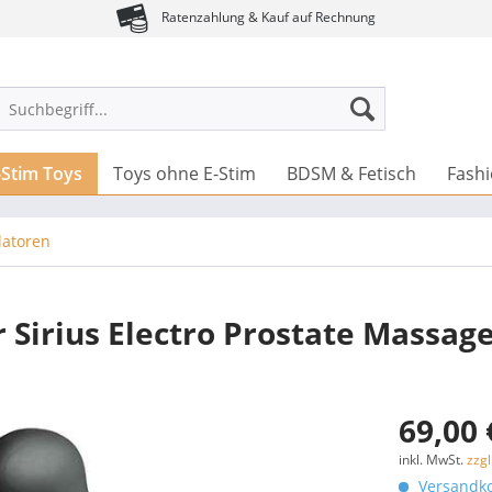
Ratenzahlung & Kauf auf Rechnung
-Stim Toys
Toys ohne E-Stim
BDSM & Fetisch
Fash
latoren
r Sirius Electro Prostate Massag
69,00 
inkl. MwSt.
zzg
Versandko