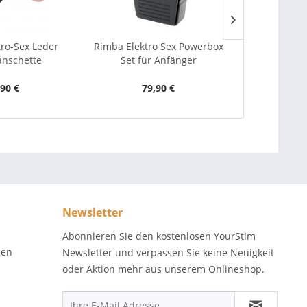
tro-Sex Leder
Rimba Elektro Sex Powerbox
Rimba El
nschette
Set für Anfänger
Po
,90 €
79,90 €
7
Newsletter
Abonnieren Sie den kostenlosen YourStim
gen
Newsletter und verpassen Sie keine Neuigkeit
oder Aktion mehr aus unserem Onlineshop.