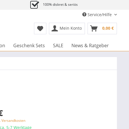
100% diskret & seriös
Service/Hilfe
Mein Konto
0,00 €
ion
Geschenk Sets
SALE
News & Ratgeber
€
l. Versandkosten
 ca. 5-7 Werktage