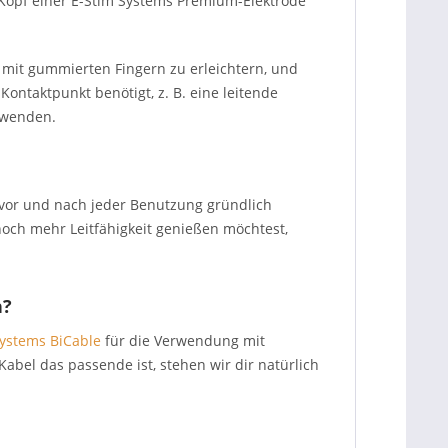
n Kopf einer E-Stim Systems Premium-Elektrode
en mit gummierten Fingern zu erleichtern, und
ontaktpunkt benötigt, z. B. eine leitende
rwenden.
 vor und nach jeder Benutzung gründlich
och mehr Leitfähigkeit genießen möchtest,
n?
Systems BiCable
für die Verwendung mit
abel das passende ist, stehen wir dir natürlich