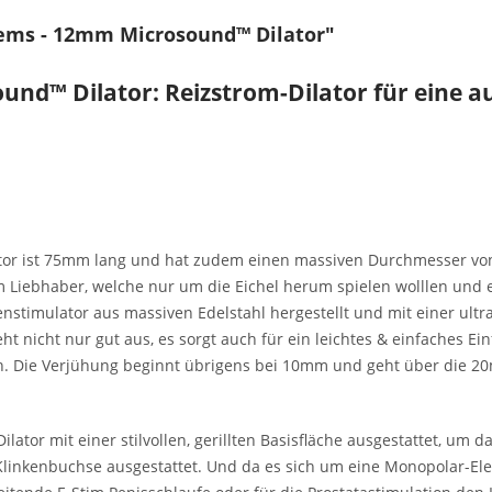
ems - 12mm Microsound™ Dilator"
und™ Dilator: Reizstrom-Dilator für eine 
tor ist 75mm lang und hat zudem einen massiven Durchmesser von 
tim Liebhaber, welche nur um die Eichel herum spielen wolllen un
nstimulator aus massiven Edelstahl hergestellt und mit einer ult
eht nicht nur gut aus, es sorgt auch für ein leichtes & einfaches E
gn. Die Verjühung beginnt übrigens bei 10mm und geht über die 
tor mit einer stilvollen, gerillten Basisfläche ausgestattet, um d
Klinkenbuchse ausgestattet. Und da es sich um eine Monopolar-Ele