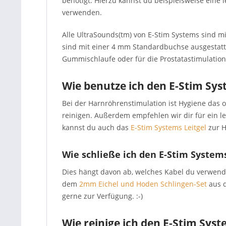
benötigt. Hierzu kannst du beispielsweise eine 
verwenden.
Alle UltraSounds(tm) von E-Stim Systems sind mit
sind mit einer 4 mm Standardbuchse ausgestattet
Gummischlaufe oder für die Prostatastimulatio
Wie benutze ich den E-Stim Sy
Bei der Harnröhrenstimulation ist Hygiene das 
reinigen. Außerdem empfehlen wir dir für ein l
kannst du auch das
E-Stim Systems Leitgel
zur H
Wie schließe ich den E-Stim Syste
Dies hängt davon ab, welches Kabel du verwen
dem
2mm Eichel und Hoden Schlingen-Set
aus d
gerne zur Verfügung. :-)
Wie reinige ich den E-Stim Sy