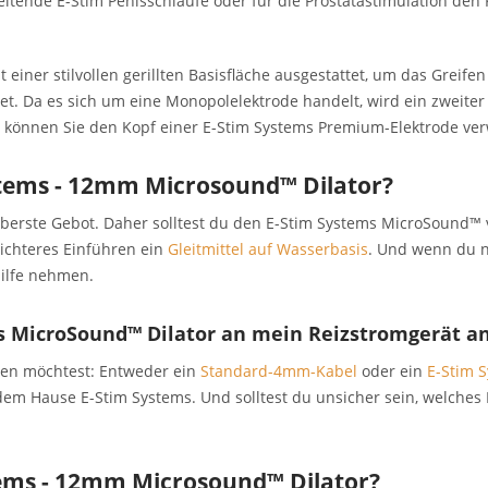
leitende E-Stim Penisschlaufe oder für die Prostatastimulation de
 einer stilvollen gerillten Basisfläche ausgestattet, um das Greif
. Da es sich um eine Monopolelektrode handelt, wird ein zweiter K
n können Sie den Kopf einer E-Stim Systems Premium-Elektrode ve
stems - 12mm Microsound™ Dilator?
oberste Gebot. Daher solltest du den E-Stim Systems MicroSound™
eichteres Einführen ein
Gleitmittel auf Wasserbasis
. Und wenn du n
ilfe nehmen.
ms MicroSound™ Dilator an mein Reizstromgerät a
den möchtest: Entweder ein
Standard-4mm-Kabel
oder ein
E-Stim 
em Hause E-Stim Systems. Und solltest du unsicher sein, welches K
stems - 12mm Microsound™ Dilator?