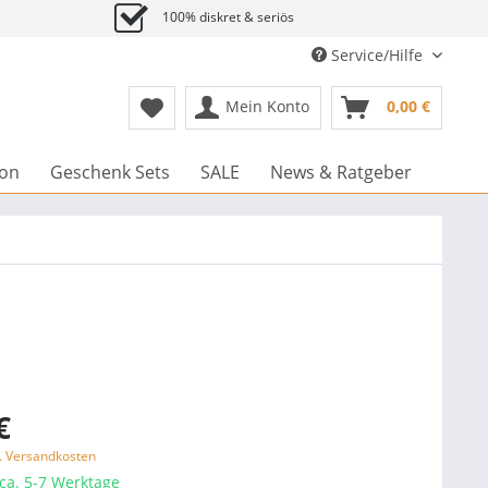
100% diskret & seriös
Service/Hilfe
Mein Konto
0,00 €
ion
Geschenk Sets
SALE
News & Ratgeber
€
l. Versandkosten
 ca. 5-7 Werktage