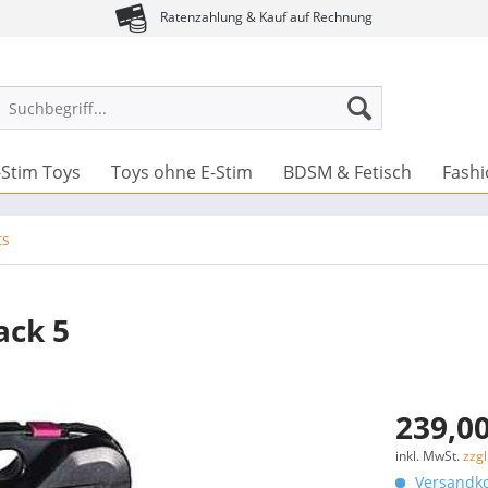
Ratenzahlung & Kauf auf Rechnung
-Stim Toys
Toys ohne E-Stim
BDSM & Fetisch
Fash
ts
ack 5
239,00
inkl. MwSt.
zzg
Versandko