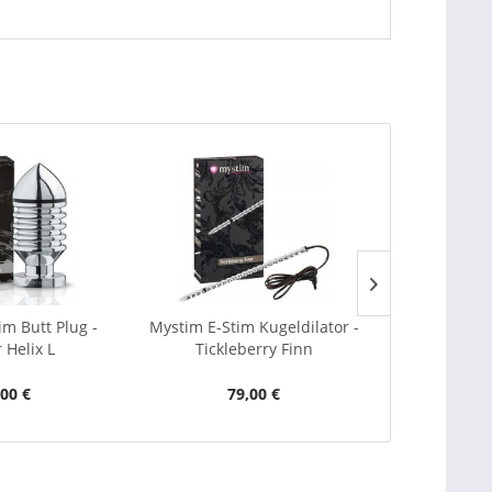
im Butt Plug -
Mystim E-Stim Kugeldilator -
Mystim E-Sti
 Helix L
Tickleberry Finn
,00 €
79,00 €
7