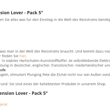
ion Lover - Pack 5"
Sie alles was für den Einstieg in die Welt des Reizstroms benöti
it, was man in der Welt des Reizstroms braucht. Und kommt dazu no
r finden Sie
hier
.
, 1x stabiler Hartschalen-Kunststoffkoffer, 4x selbstklebende Elekt
isung in deutscher, englischer, französischer, niederländischer u
aufe
ugeln, stimuliert Plunging Pete die Eichel nicht nur von Außen so
und: Sie sind eines der beliebtesten Produkte in unserem Shop.
nsion Lover - Pack 5"
gerät