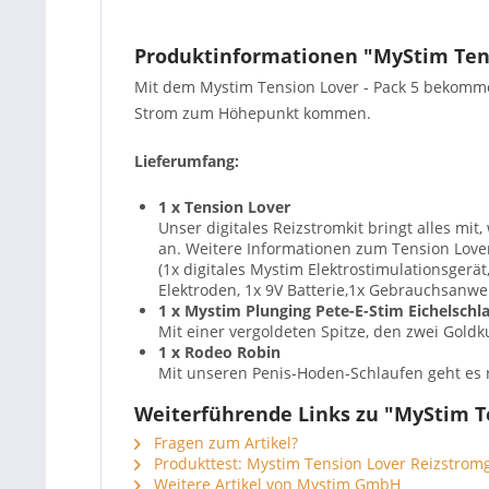
Produktinformationen "MyStim Tens
Mit dem Mystim Tension Lover - Pack 5 bekommen 
Strom zum Höhepunkt kommen.
Lieferumfang:
1 x Tension Lover
Unser digitales Reizstromkit bringt alles m
an. Weitere Informationen zum Tension Love
(1x digitales Mystim Elektrostimulationsgerät
Elektroden, 1x 9V Batterie,1x Gebrauchsanwe
1 x
Mystim Plunging Pete-E-Stim Eichelschl
Mit einer vergoldeten Spitze, den zwei Goldk
1 x Rodeo Robin
Mit unseren Penis-Hoden-Schlaufen geht es r
Weiterführende Links zu "MyStim Te
Fragen zum Artikel?
Produkttest: Mystim Tension Lover Reizstrom
Weitere Artikel von Mystim GmbH