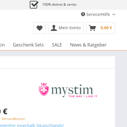
100% diskret & seriös
Service/Hilfe
Mein Konto
0,00 €
ion
Geschenk Sets
SALE
News & Ratgeber
 €
l. Versandkosten
stenfrei innerhalb Deutschlands!