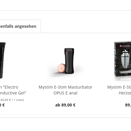
enfalls angesehen
m "Electro
Mystim E-Stim Masturbator
Mystim E-St
nductive Gel"
OPUS E anal
Hector
165,00 € / 1 Liter)
0 €
ab 89,00 €
89